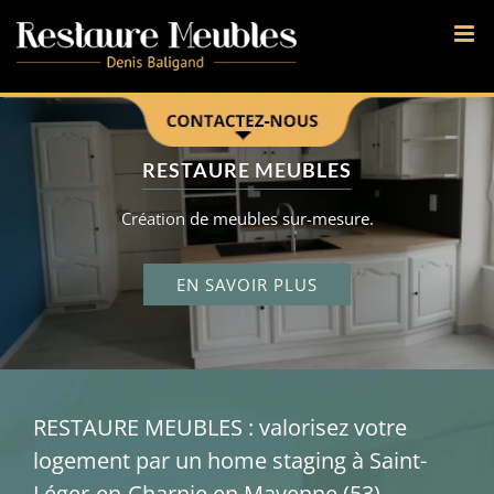
Passer
au
contenu
Une Question ?
Contactez-nous.
02 43 98 28 24
RESTAURE MEUBLES
6 rue Les Cosneries
Création de meubles sur-mesure.
53480 Saint Léger
FORMULAIRE DE CONTACT
EN SAVOIR PLUS
+ HORAIRES D'OUVERTURE
RESTAURE MEUBLES : valorisez votre
logement par un home staging à Saint-
Léger-en-Charnie en Mayenne (53)