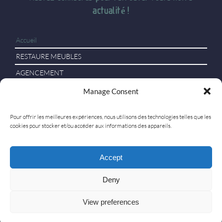
actualité !
Accueil
RESTAURE MEUBLES
AGENCEMENT
RELOOKING D’INTERIEUR
Manage Consent
EBENISTERIE
Pour offrir les meilleures expériences, nous utilisons des technologies telles que les
Contact
cookies pour stocker et/ou accéder aux informations des appareils.
Accept
RESTAURE MEUBLES
|
MENTIONS LÉGALES
|
POLITIQUE
DE CONFIDENTIALITÉ
|
PLAN DE SITE
Deny
View preferences