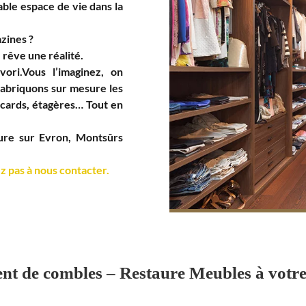
able espace de vie dans la
azines ?
 rêve une réalité.
ori.Vous l’imaginez, on
fabriquons sur mesure les
acards, étagères… Tout en
sure sur Evron, Montsûrs
z pas à nous contacter.
 de combles – Restaure Meubles à votre 