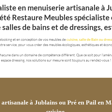
liste en menuiserie artisanale à Ju
iété Restaure Meubles spécialist
salles de bains et de dressings, est
elooking et en conception de vos meubles de
cuisine, salle de Bain ou dres
votre service, pour vous créer des meubles écologiques, esthétiques et écono
 chacune dans un domaine de compétence différent. Que ce soit pour l’aména
espace dressing, nos solutions sur mesure sont toujours au rendez-vous !
artisanale à Jublains ou Pré en Pail en M
cuisine.