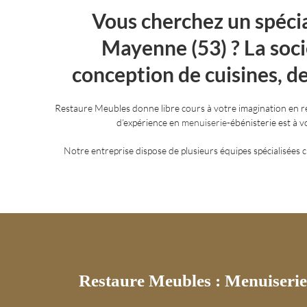
Vous cherchez un spécia
Mayenne (53) ? La soc
conception de cuisines, de 
Restaure Meubles donne libre cours à votre imagination en r
d’expérience en
menuiserie
-ébénisterie est à 
Notre entreprise dispose de plusieurs équipes spécialisées
Restaure Meubles : Menuiserie 